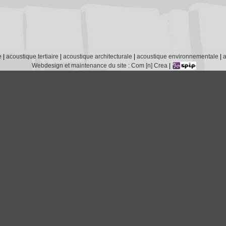
e
|
acoustique tertiaire
|
acoustique architecturale
|
acoustique environnementale
|
a
Webdesign et maintenance du site : Com [n] Crea
|